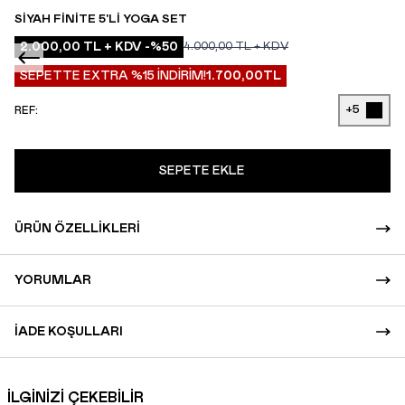
SIYAH FINITE 5'LI YOGA SET
2.000,00
TL + KDV
-%
50
4.000,00
TL + KDV
SEPETTE EXTRA %15 İNDİRİM!
1.700,00
TL
+5
REF:
SEPETE EKLE
ÜRÜN ÖZELLIKLERI
YORUMLAR
İADE KOŞULLARI
İLGİNİZİ ÇEKEBİLİR