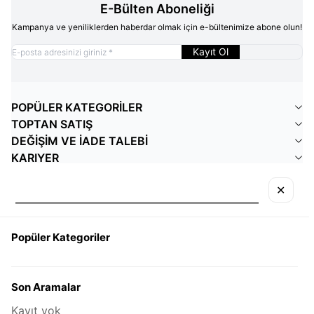
E-Bülten Aboneliği
Kampanya ve yeniliklerden haberdar olmak için e-bültenimize abone olun!
Kayıt Ol
POPÜLER KATEGORİLER
TOPTAN SATIŞ
DEĞİŞİM VE İADE TALEBİ
KARIYER
Adres & İletişim
✕
Adres
Bahçelievler mahallesi , adnan kahveci bulvarı , no:22/B
İSTANBUL / BAHÇELİEVLER
Popüler Kategoriler
Telefon
08508887720
E-Posta
eyyo.giyim@hotmail.com
Son Aramalar
Kayıt yok
INSTAGRAM
FACEBOOK
WHATSAPP
TIKTOK