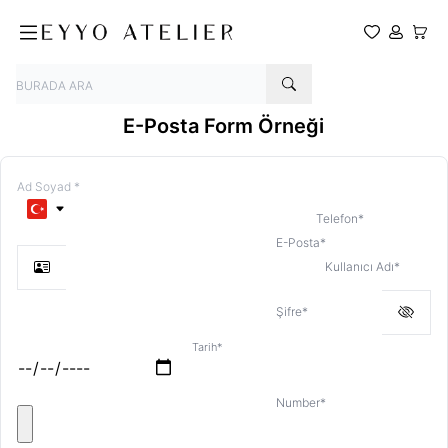
Favoriler
Hesabım
Sepet
E-Posta Form Örneği
Telefon
*
E-Posta
*
Kullanıcı Adı
*
Şifre
*
Tarih
*
Number
*