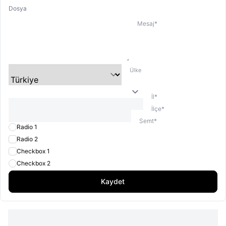
Dosya
Mesaj
*
Ülke
İl
*
İlçe
*
Semt
*
Radio 1
Radio 2
Checkbox 1
Checkbox 2
Kaydet